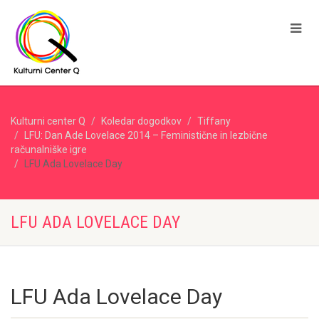
Kulturni center Q
Koledar dogodkov
Tiffany
LFU: Dan Ade Lovelace 2014 – Feministične in lezbične
računalniške igre
LFU Ada Lovelace Day
LFU ADA LOVELACE DAY
LFU Ada Lovelace Day