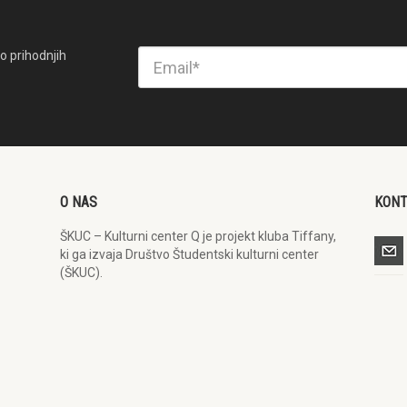
o prihodnjih
O NAS
KON
ŠKUC – Kulturni center Q je projekt kluba Tiffany,
ki ga izvaja Društvo Študentski kulturni center
(ŠKUC).