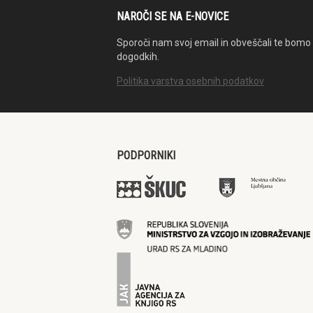
NAROČI SE NA E-NOVICE
Sporoči nam svoj email in obveščali te bomo 
dogodkih.
Politika varstva osebnih podatkov
PODPORNIKI