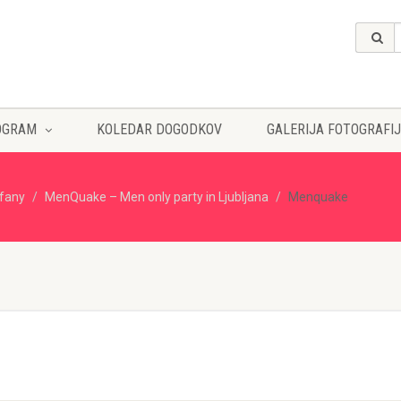
OGRAM
KOLEDAR DOGODKOV
GALERIJA FOTOGRAFIJ
ffany
MenQuake – Men only party in Ljubljana
Menquake