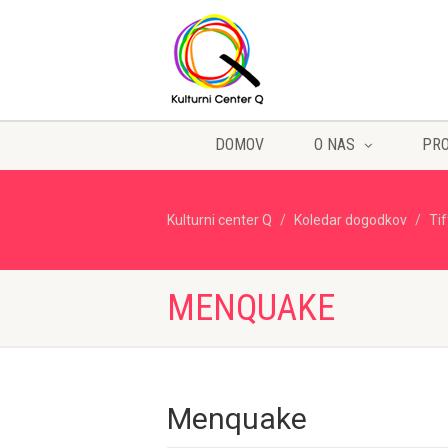
DOMOV
O NAS
PR
Kulturni center Q
Koledar dogodkov
Ti
MENQUAKE
Menquake