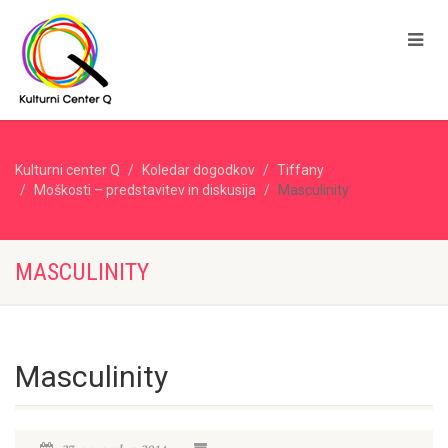
Kulturni center Q
Koledar dogodkov
Tiffany
Moškosti – predstavitev in diskusija
Masculinity
MASCULINITY
Masculinity