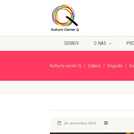
DOMOV
O NAS
PR
Kulturni center Q
Gallery
Dogodki
Go
26. novembra 2014