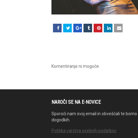
Komentiranje ni mogoče.
NAROČI SE NA E-NOVICE
Sporoči nam svoj email in obveščali te bomo 
dogodkih.
Politika varstva osebnih podatkov