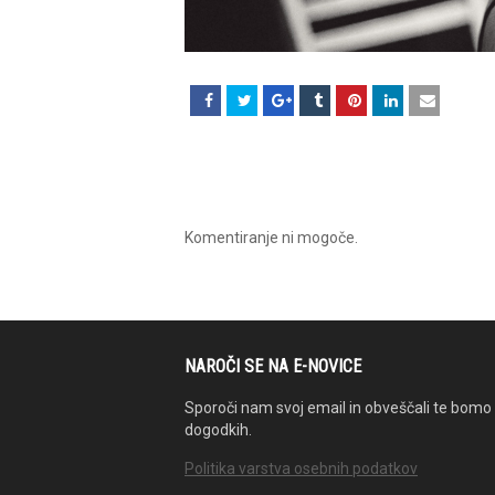
Komentiranje ni mogoče.
NAROČI SE NA E-NOVICE
Sporoči nam svoj email in obveščali te bomo 
dogodkih.
Politika varstva osebnih podatkov