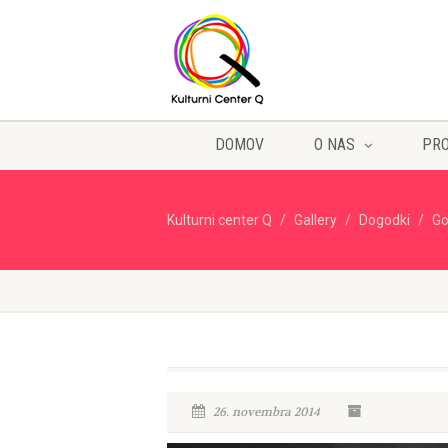
DOMOV
O NAS
PR
Kulturni center Q
Gallery
Dogodki
Go
26. novembra 2014