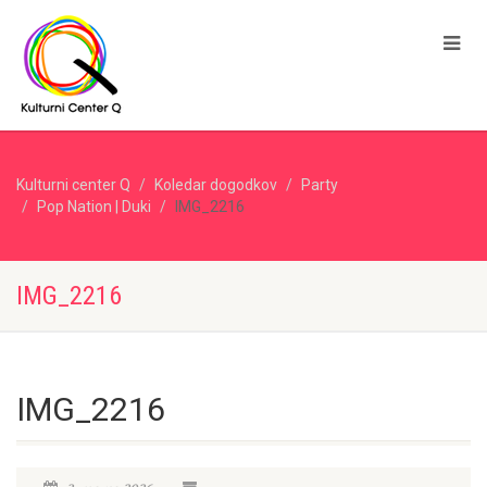
Kulturni center Q
Koledar dogodkov
Party
Pop Nation | Duki
IMG_2216
IMG_2216
IMG_2216