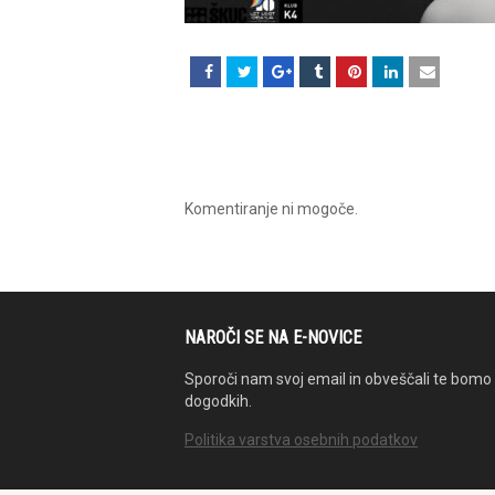
Komentiranje ni mogoče.
NAROČI SE NA E-NOVICE
Sporoči nam svoj email in obveščali te bomo 
dogodkih.
Politika varstva osebnih podatkov