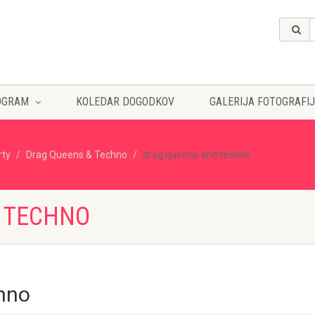
OGRAM
KOLEDAR DOGODKOV
GALERIJA FOTOGRAFIJ
rty
Drag Queens & Techno
drag queens and techno
 TECHNO
hno