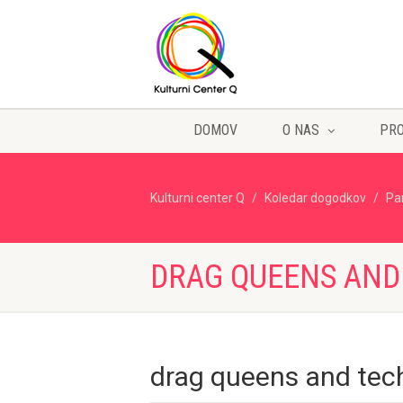
DOMOV
O NAS
PR
Kulturni center Q
Koledar dogodkov
Pa
DRAG QUEENS AND
drag queens and tec