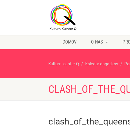
DOMOV
O NAS
PR
Kulturni center Q
Koledar dogodkov
Pe
CLASH_OF_THE_Q
clash_of_the_queen