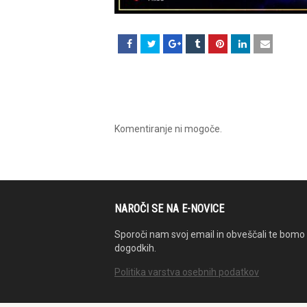
Komentiranje ni mogoče.
NAROČI SE NA E-NOVICE
Sporoči nam svoj email in obveščali te bomo 
dogodkih.
Politika varstva osebnih podatkov