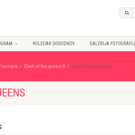
OGRAM
KOLEDAR DOGODKOV
GALERIJA FOTOGRAFIJ
rformans
Clash of the queens II
clash_of_the_queens
UEENS
s