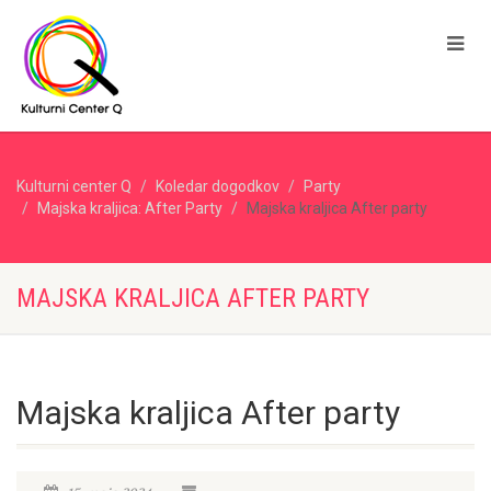
Kulturni center Q
Koledar dogodkov
Party
Majska kraljica: After Party
Majska kraljica After party
MAJSKA KRALJICA AFTER PARTY
Majska kraljica After party