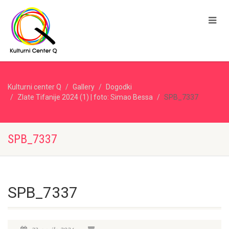
Kulturni center Q
Gallery
Dogodki
Zlate Tifanije 2024 (1) | foto: Simao Bessa
SPB_7337
SPB_7337
SPB_7337