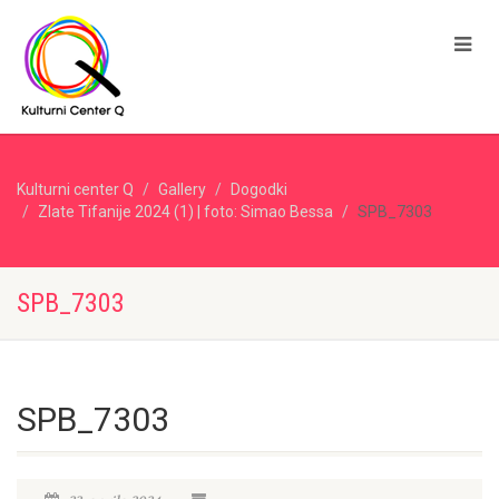
Kulturni center Q
Gallery
Dogodki
Zlate Tifanije 2024 (1) | foto: Simao Bessa
SPB_7303
SPB_7303
SPB_7303