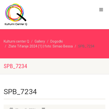
Kulturni center Q
Gallery
Dogodki
Zlate Tifanije 2024 (1) | foto: Simao Bessa
SPB_7234
SPB_7234
SPB_7234