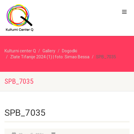
Kulturni center Q
Gallery
Dogodki
Zlate Tifanije 2024 (1) | foto: Simao Bessa
SPB_7035
SPB_7035
SPB_7035