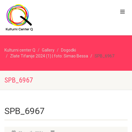
Kulturni center Q
Gallery
Dogodki
Zlate Tifanije 2024 (1) | foto: Simao Bessa
SPB_6967
SPB_6967
SPB_6967