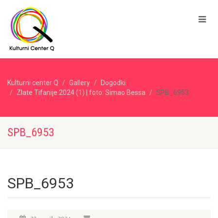
Kulturni center Q
Gallery
Dogodki
Zlate Tifanije 2024 (1) | foto: Simao Bessa
SPB_6953
SPB_6953
SPB_6953