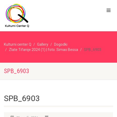
Kulturni center Q
Gallery
Dogodki
Zlate Tifanije 2024 (1) | foto: Simao Bessa
SPB_6903
SPB_6903
SPB_6903