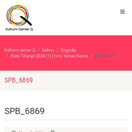
Kulturni center Q
Gallery
Dogodki
Zlate Tifanije 2024 (1) | foto: Simao Bessa
SPB_6869
SPB_6869
SPB_6869