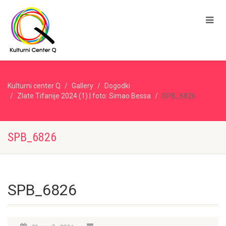
Kulturni center Q
Gallery
Dogodki
Zlate Tifanije 2024 (1) | foto: Simao Bessa
SPB_6826
SPB_6826
SPB_6826