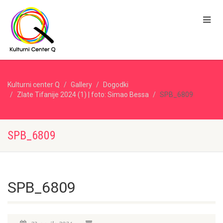
Kulturni center Q
Gallery
Dogodki
Zlate Tifanije 2024 (1) | foto: Simao Bessa
SPB_6809
SPB_6809
SPB_6809