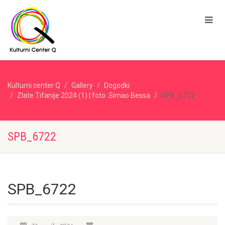
Kulturni center Q
Gallery
Dogodki
Zlate Tifanije 2024 (1) | foto: Simao Bessa
SPB_6722
SPB_6722
SPB_6722