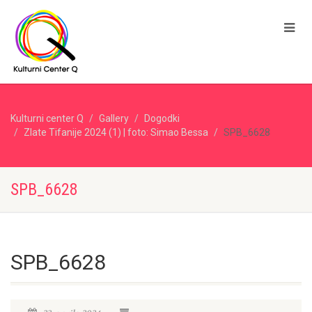
Kulturni center Q
Gallery
Dogodki
Zlate Tifanije 2024 (1) | foto: Simao Bessa
SPB_6628
SPB_6628
SPB_6628