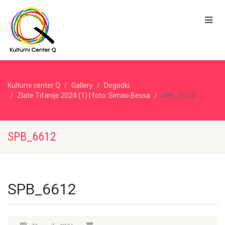
Kulturni center Q
Gallery
Dogodki
Zlate Tifanije 2024 (1) | foto: Simao Bessa
SPB_6612
SPB_6612
SPB_6612