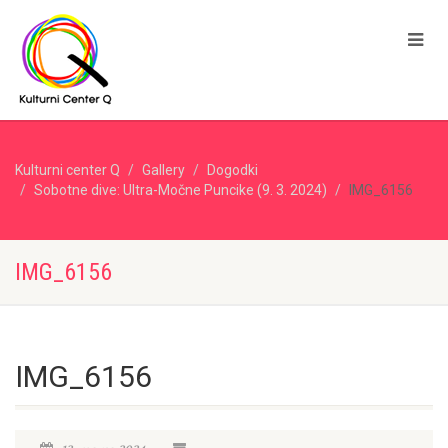
Kulturni center Q
Gallery
Dogodki
Sobotne dive: Ultra-Močne Puncike (9. 3. 2024)
IMG_6156
IMG_6156
IMG_6156