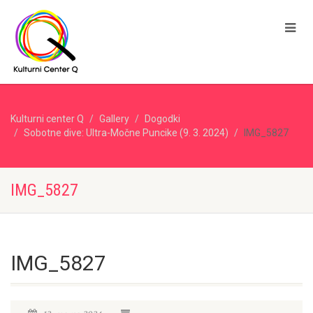
Kulturni center Q
Gallery
Dogodki
Sobotne dive: Ultra-Močne Puncike (9. 3. 2024)
IMG_5827
IMG_5827
IMG_5827