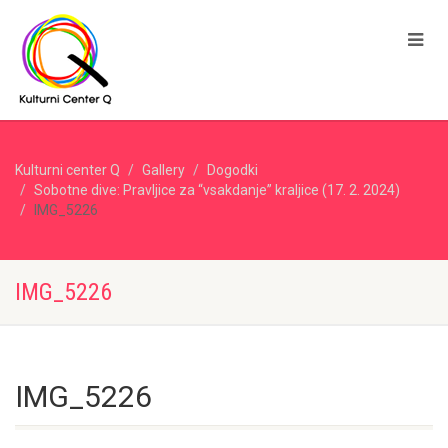
Kulturni center Q
Gallery
Dogodki
Sobotne dive: Pravljice za “vsakdanje” kraljice (17. 2. 2024)
IMG_5226
IMG_5226
IMG_5226