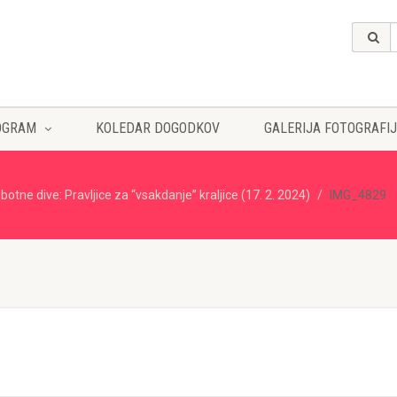
OGRAM
KOLEDAR DOGODKOV
GALERIJA FOTOGRAFIJ
botne dive: Pravljice za “vsakdanje” kraljice (17. 2. 2024)
IMG_4829