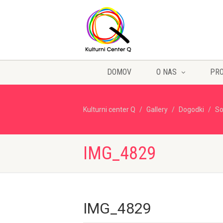
DOMOV
O NAS
PR
Kulturni center Q
Gallery
Dogodki
So
IMG_4829
IMG_4829