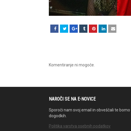
Komentiranje ni mogoče.
NAROČI SE NA E-NOVICE
Sporoči nam svoj email in obveščali te bomo 
dogodkih.
Politika varstva osebnih podatkov