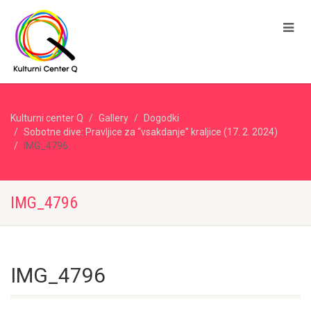
Kulturni center Q
Gallery
Dogodki
Sobotne dive: Pravljice za “vsakdanje” kraljice (17. 2. 2024)
IMG_4796
IMG_4796
IMG_4796