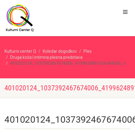
Kulturni center Q
Koledar dogodkov
Ples
Druga koža | intimna plesna predstava
401020124_1037392467674006_4199624891506344585_n
401020124_1037392467674006_419962489
401020124_103739246767400