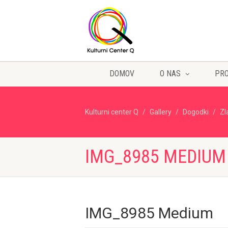
DOMOV
O NAS
PR
Kulturni center Q
Gallery
Dogodki
Zl
IMG_8985 MEDIUM
IMG_8985 Medium