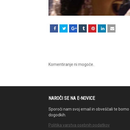
Komentiranje ni mogoče.
NAROČI SE NA E-NOVICE
Sporoči nam svoj email in obveščali te bomo 
dogodkih.
Politika varstva osebnih podatkov