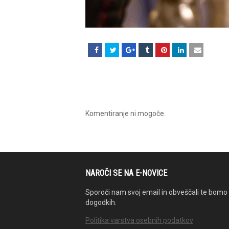
Komentiranje ni mogoče.
NAROČI SE NA E-NOVICE
Sporoči nam svoj email in obveščali te bomo 
dogodkih.
Politika varstva osebnih podatkov