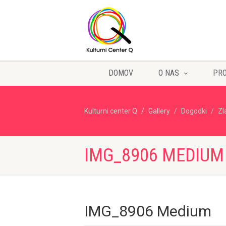
DOMOV
O NAS
PR
Kulturni center Q
Gallery
Dogodki
Zl
IMG_8906 MEDIUM
IMG_8906 Medium