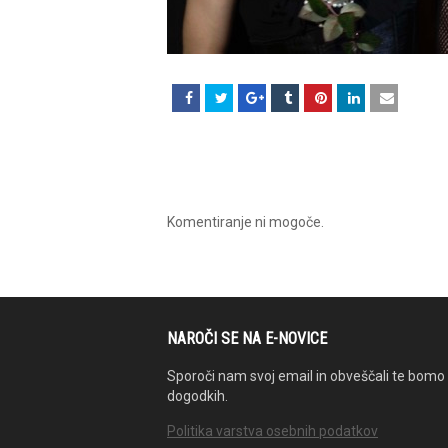
Komentiranje ni mogoče.
NAROČI SE NA E-NOVICE
Sporoči nam svoj email in obveščali te bomo 
dogodkih.
Politika varstva osebnih podatkov