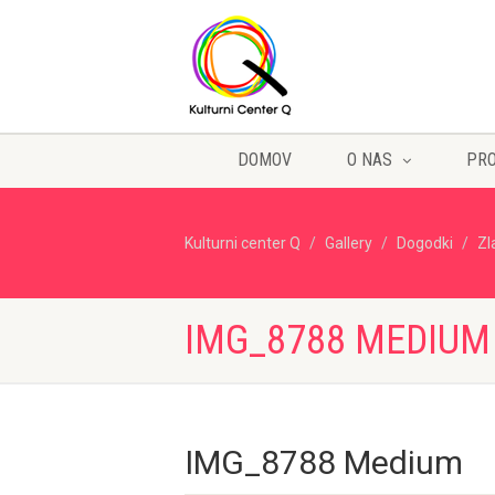
DOMOV
O NAS
PR
Kulturni center Q
Gallery
Dogodki
Zl
IMG_8788 MEDIUM
IMG_8788 Medium