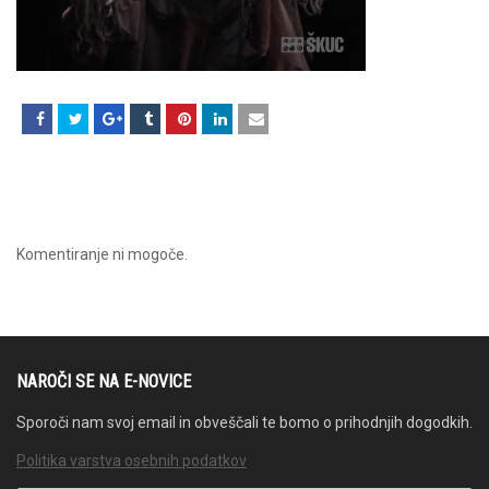
Komentiranje ni mogoče.
NAROČI SE NA E-NOVICE
Sporoči nam svoj email in obveščali te bomo o prihodnjih dogodkih.
Politika varstva osebnih podatkov