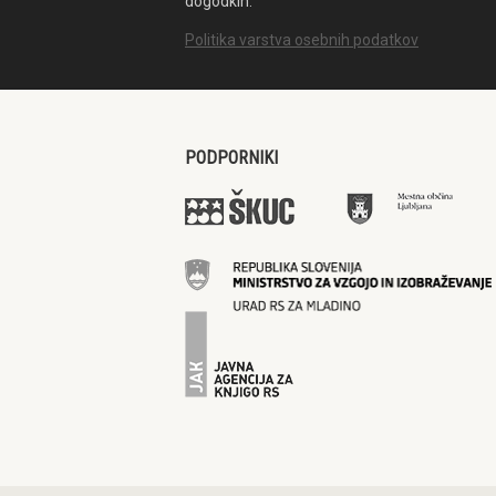
dogodkih.
Politika varstva osebnih podatkov
PODPORNIKI