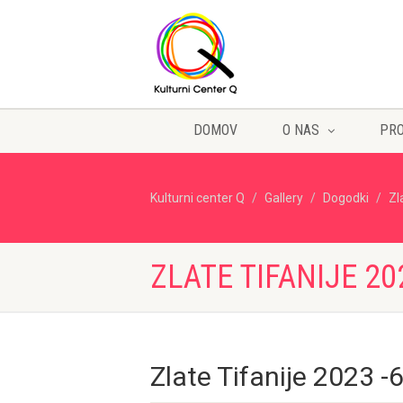
DOMOV
O NAS
PR
Kulturni center Q
Gallery
Dogodki
Zl
ZLATE TIFANIJE 20
Zlate Tifanije 2023 -