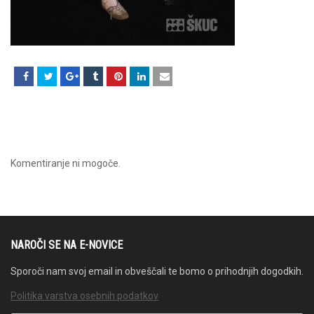
Komentiranje ni mogoče.
NAROČI SE NA E-NOVICE
Sporoči nam svoj email in obveščali te bomo o prihodnjih dogodkih.
Politika varstva osebnih podatkov