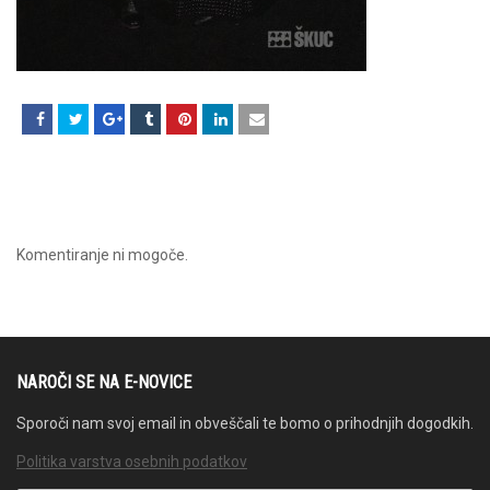
Komentiranje ni mogoče.
NAROČI SE NA E-NOVICE
Sporoči nam svoj email in obveščali te bomo o prihodnjih dogodkih.
Politika varstva osebnih podatkov