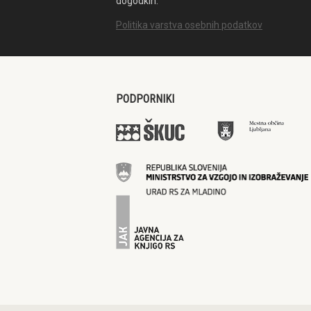
dogodkih.
Politika varstva osebnih podatkov
PODPORNIKI