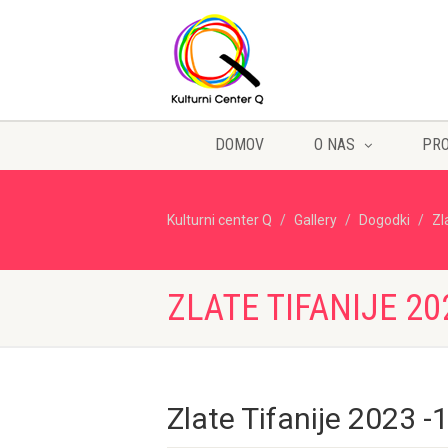
DOMOV
O NAS
PR
Kulturni center Q
Gallery
Dogodki
Zl
ZLATE TIFANIJE 20
Zlate Tifanije 2023 -