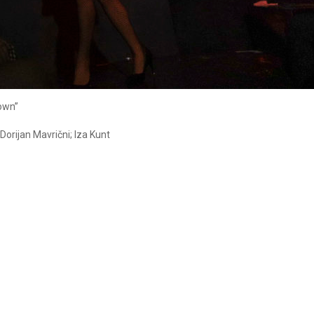
own”
Dorijan Mavrični; Iza Kunt