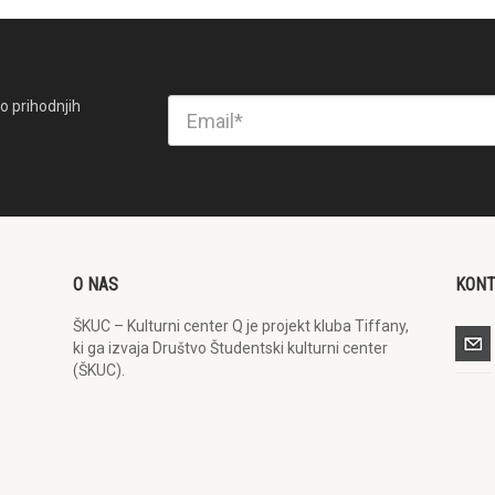
o prihodnjih
O NAS
KON
ŠKUC – Kulturni center Q je projekt kluba Tiffany,
ki ga izvaja Društvo Študentski kulturni center
(ŠKUC).