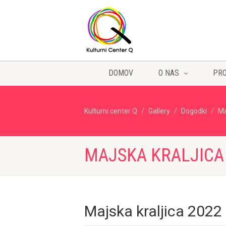
DOMOV
O NAS
PR
Kulturni center Q
Gallery
Dogodki
Ma
MAJSKA KRALJICA 
Majska kraljica 2022 