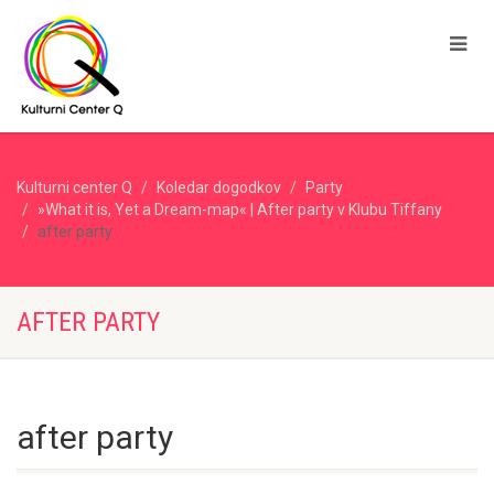
Kulturni center Q
Koledar dogodkov
Party
»What it is, Yet a Dream-map« | After party v Klubu Tiffany
after party
AFTER PARTY
after party