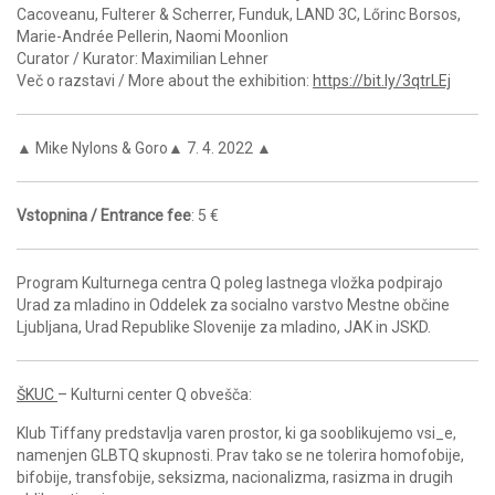
Cacoveanu, Fulterer & Scherrer, Funduk, LAND 3C, Lőrinc Borsos,
Marie-Andrée Pellerin, Naomi Moonlion
Curator / Kurator: Maximilian Lehner
Več o razstavi / More about the exhibition:
https://bit.ly/3qtrLEj
▲ Mike Nylons & Goro▲ 7. 4. 2022 ▲
Vstopnina / Entrance fee
: 5 €
Program Kulturnega centra Q poleg lastnega vložka podpirajo
Urad za mladino in Oddelek za socialno varstvo Mestne občine
Ljubljana, Urad Republike Slovenije za mladino, JAK in JSKD.
ŠKUC
– Kulturni center Q obvešča:
Klub Tiffany predstavlja varen prostor, ki ga sooblikujemo vsi_e,
namenjen GLBTQ skupnosti. Prav tako se ne tolerira homofobije,
bifobije, transfobije, seksizma, nacionalizma, rasizma in drugih