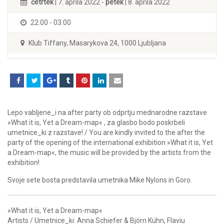
četrtek
| 7. aprila 2022 -
petek
| 8. aprila 2022
22:00 - 03:00
Klub Tiffany, Masarykova 24, 1000 Ljubljana
Lepo vabljene_i na after party ob odprtju mednarodne razstave
»What it is, Yet a Dream-map« , za glasbo bodo poskrbeli
umetnice_ki z razstave! / You are kindly invited to the after the
party of the opening of the international exhibition »What it is, Yet
a Dream-map«, the music will be provided by the artists from the
exhibition!
Svoje sete bosta predstavila umetnika Mike Nylons in Goro.
»What it is, Yet a Dream-map«
Artists / Umetnice_ki: Anna Schiefer & Björn Kühn, Flaviu