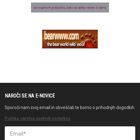
NAROČI SE NA E-NOVICE
Sporoči nam svoj email in obveščali te bomo o prihodnjih dogodkih.
Politika varstva osebnih podatkov