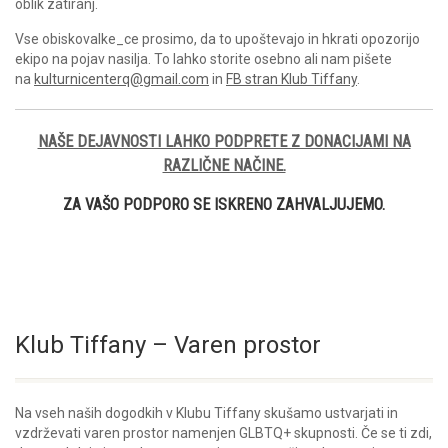
oblik zatiranj.
Vse obiskovalke_ce prosimo, da to upoštevajo in hkrati opozorijo
ekipo na pojav nasilja. To lahko storite osebno ali nam pišete
na
kulturnicenterq@gmail.com
in
FB stran Klub Tiffany
.
NAŠE DEJAVNOSTI LAHKO PODPRETE Z DONACIJAMI NA
RAZLIČNE NAČINE.
ZA VAŠO PODPORO SE ISKRENO ZAHVALJUJEMO.
Klub Tiffany – Varen prostor
Na vseh naših dogodkih v Klubu Tiffany skušamo ustvarjati in
vzdrževati varen prostor namenjen GLBTQ+ skupnosti. Če se ti zdi,