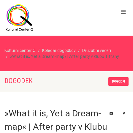
Kulturni center Q
Koledar dogodkov
Družabni večeri
»What it is, Yet a Dream-map« | After party v Klubu Tiffany
DOGODEK
DOGODKI
»What it is, Yet a Dream-
map« | After party v Klubu