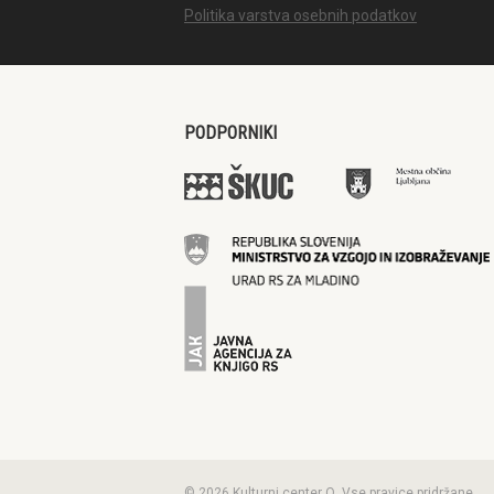
Politika varstva osebnih podatkov
PODPORNIKI
© 2026 Kulturni center Q. Vse pravice pridržane.