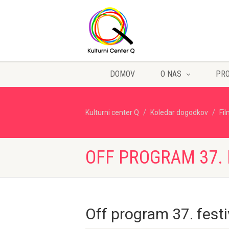
DOMOV
O NAS
PR
Kulturni center Q
Koledar dogodkov
Fi
OFF PROGRAM 37. 
Off program 37. festi