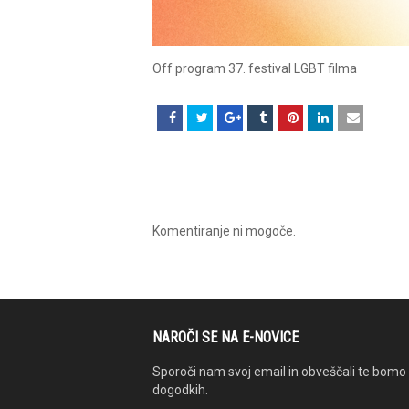
Off program 37. festival LGBT filma
Komentiranje ni mogoče.
NAROČI SE NA E-NOVICE
Sporoči nam svoj email in obveščali te bomo 
dogodkih.