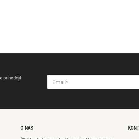
o prihodnjih
O NAS
KON