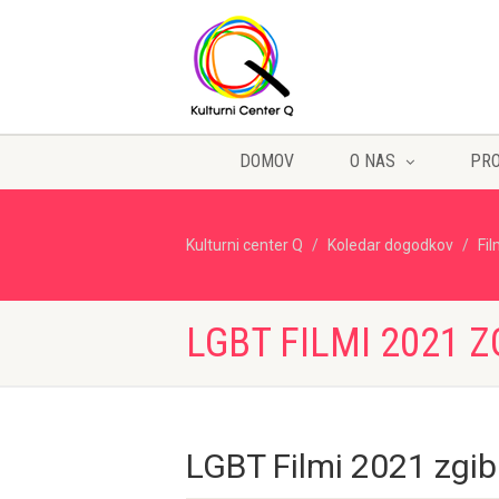
DOMOV
O NAS
PR
Kulturni center Q
Koledar dogodkov
Fi
LGBT FILMI 2021 
LGBT Filmi 2021 zgi