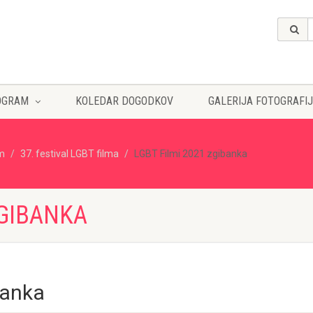
OGRAM
KOLEDAR DOGODKOV
GALERIJA FOTOGRAFIJ
lm
37. festival LGBT filma
LGBT Filmi 2021 zgibanka
ZGIBANKA
banka