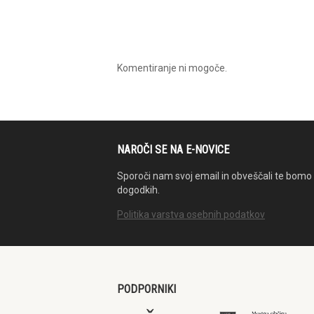
Komentiranje ni mogoče.
NAROČI SE NA E-NOVICE
Sporoči nam svoj email in obveščali te bomo 
dogodkih.
Politika varstva osebnih podatkov
PODPORNIKI