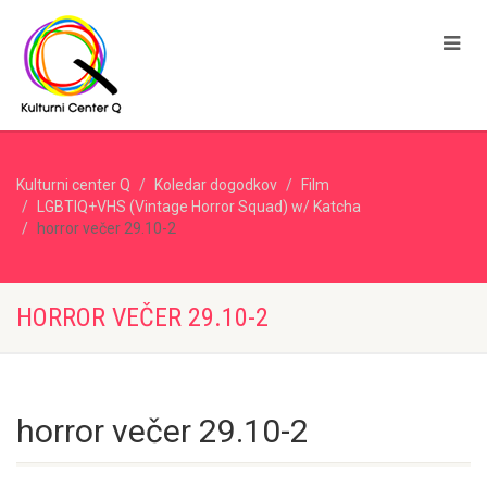
Kulturni center Q
Koledar dogodkov
Film
LGBTIQ+VHS (Vintage Horror Squad) w/ Katcha
horror večer 29.10-2
HORROR VEČER 29.10-2
horror večer 29.10-2