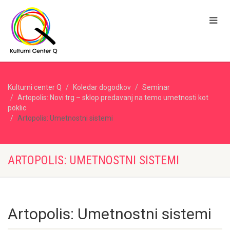
Kulturni center Q
Koledar dogodkov
Seminar
Artopolis: Novi trg – sklop predavanj na temo umetnosti kot
poklic
Artopolis: Umetnostni sistemi
ARTOPOLIS: UMETNOSTNI SISTEMI
Artopolis: Umetnostni sistemi