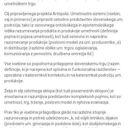
umetniškem trgu.
Cilj pripravljenega projekta Artopolis: Umetnostni sistemi (vsebin,
vaj in primerov) je pripraviti celostno predstavitev slovenskega um.
področja; tako iz osnovnega ontološkega in epistemološkega
vidika razumevanja produkta in produkcije umetnosti (definicija
pojma in pojava umetnosti), kot tudi osnovno in napredno
razumevanje produkcije (poslovni modeli za um. producentke_e)
in distribucije (različne oblike um. trgov, oglaševanja,
komuniciranja z javnostmi, družbena omrežja itd.)
Vse vsebine so popolnoma prilagojene slovenskemu trgu (razen
definicije, ki je narejena kot splošna in funkcionalna razčlenitev —
uporabna v kateremkoli kontekstu in na kateremkoli področju um.
produkcije.
Želja in cilji celotnega sklopa (kot tudi posameznih sklopov) je
enostavna in razumljiva predstavitev kompleksnih pojmov, kot so:
umetnost, trg, trženje, poslovni model in njihova evalvacija.
Prav tko je vsebina prilagodljiva glede na različne stopnje
razumevanja in potreb udeležencev_k; od višjih letnikov, dijakov
(predvsem um. gimnazija in podobne šole), kot dodiplomskega in