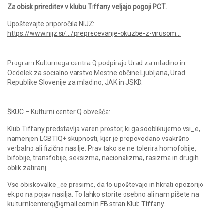
Za obisk prireditev v klubu Tiffany veljajo pogoji PCT.
Upoštevajte priporočila NIJZ:
https://www.nijz.si/…/preprecevanje-okuzbe-z-virusom…
Program Kulturnega centra Q podpirajo Urad za mladino in
Oddelek za socialno varstvo Mestne občine Ljubljana, Urad
Republike Slovenije za mladino, JAK in JSKD.
ŠKUC
– Kulturni center Q obvešča:
Klub Tiffany predstavlja varen prostor, ki ga sooblikujemo vsi_e,
namenjen LGBTIQ+ skupnosti, kjer je prepovedano vsakršno
verbalno ali fizično nasilje. Prav tako se ne tolerira homofobije,
bifobije, transfobije, seksizma, nacionalizma, rasizma in drugih
oblik zatiranj.
Vse obiskovalke_ce prosimo, da to upoštevajo in hkrati opozorijo
ekipo na pojav nasilja. To lahko storite osebno ali nam pišete na
kulturnicenterq@gmail.com
in
FB stran Klub Tiffany
.