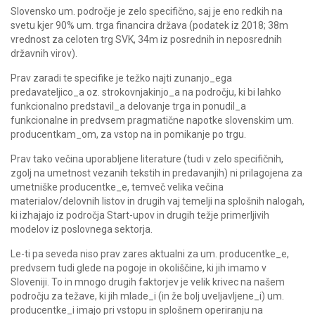
Slovensko um. področje je zelo specifično, saj je eno redkih na
svetu kjer 90% um. trga financira država (podatek iz 2018; 38m
vrednost za celoten trg SVK, 34m iz posrednih in neposrednih
državnih virov).
Prav zaradi te specifike je težko najti zunanjo_ega
predavateljico_a oz. strokovnjakinjo_a na področju, ki bi lahko
funkcionalno predstavil_a delovanje trga in ponudil_a
funkcionalne in predvsem pragmatične napotke slovenskim um.
producentkam_om, za vstop na in pomikanje po trgu.
Prav tako večina uporabljene literature (tudi v zelo specifičnih,
zgolj na umetnost vezanih tekstih in predavanjih) ni prilagojena za
umetniške producentke_e, temveč velika večina
materialov/delovnih listov in drugih vaj temelji na splošnih nalogah,
ki izhajajo iz področja Start-upov in drugih težje primerljivih
modelov iz poslovnega sektorja.
Le-ti pa seveda niso prav zares aktualni za um. producentke_e,
predvsem tudi glede na pogoje in okoliščine, ki jih imamo v
Sloveniji. To in mnogo drugih faktorjev je velik krivec na našem
področju za težave, ki jih mlade_i (in že bolj uveljavljene_i) um.
producentke_i imajo pri vstopu in splošnem operiranju na