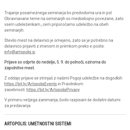
Trajanje posameznega seminarja bo predvidoma ura in pol.
Obravnavane teme na seminarjih so medsebojno povezane, zato
vsem udeleženkam_cem priporočamo udeležbo na obeh
seminarjih.
Število mest na delavnici je omejeno, zato se je potrebno na
delavnico prijaviti z imenom in priimkom preko e-pošte:
info@artopolis.si
.
Prijave so odprte do nedelje, 5. 9. do polnoči, oziroma do
zapolnitve mest.
Z oddajo prijave se strinjaš z našimi Pogoji udeležbe na dogodkih:
https://bit.ly/ArtopolisEvents
in Pravilnikom
zasebnosti:
https://bit.ly/ArtopolisPrivacy
.
V primeru večjega zanimanja, bodo razpisani še dodatni datumi
za predavanja.
ARTOPOLIS: UMETNOSTNI SISTEMI