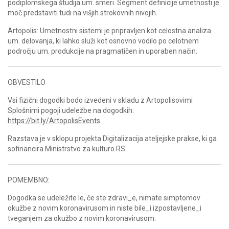
podiplomskega študija um. smeri. Segment definicije umetnosti je
moč predstaviti tudi na višjih strokovnih nivojih.
Artopolis: Umetnostni sistemi je pripravljen kot celostna analiza
um. delovanja, ki lahko služi kot osnovno vodilo po celotnem
področju um. produkcije na pragmatičen in uporaben način.
OBVESTILO
Vsi fizični dogodki bodo izvedeni v skladu z Artopolisovimi
Splošnimi pogoji udeležbe na dogodkih:
https://bit.ly/ArtopolisEvents
Razstava je v sklopu projekta Digitalizacija ateljejske prakse, ki ga
sofinancira Ministrstvo za kulturo RS.
POMEMBNO:
Dogodka se udeležite le, če ste zdravi_e, nimate simptomov
okužbe z novim koronavirusom in niste bile_i izpostavljene_i
tveganjem za okužbo z novim koronavirusom.