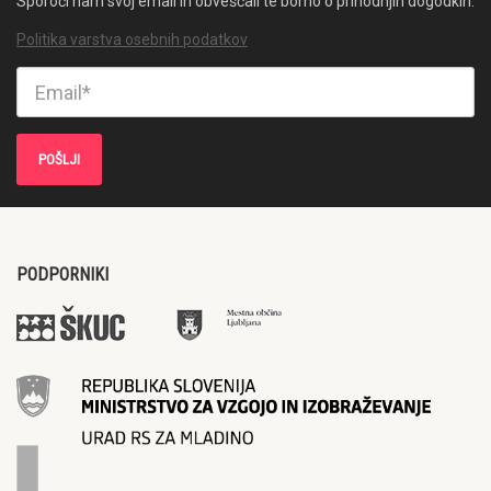
Sporoči nam svoj email in obveščali te bomo o prihodnjih dogodkih.
Politika varstva osebnih podatkov
PODPORNIKI