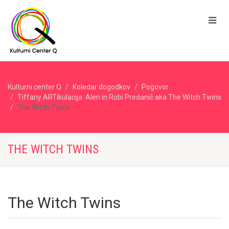
Kulturni center Q
Koledar dogodkov
Pogovor
Tiffany ARTikulacija: Alen in Robi Predanič aka The Witch Twins
The Witch Twins
THE WITCH TWINS
The Witch Twins