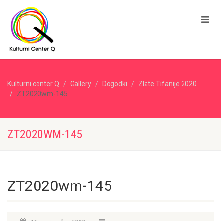
Kulturni center Q
Gallery
Dogodki
Zlate Tifanije 2020
ZT2020wm-145
ZT2020WM-145
ZT2020wm-145