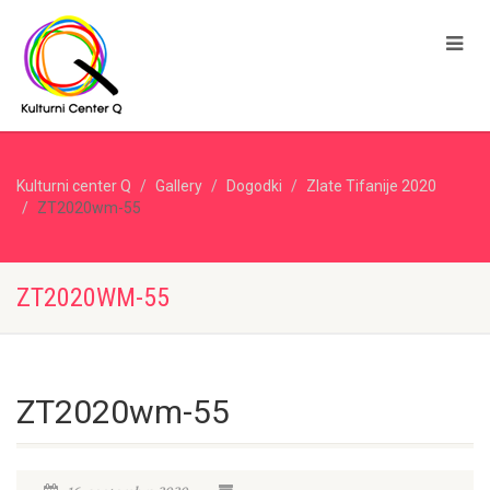
Kulturni center Q
Gallery
Dogodki
Zlate Tifanije 2020
ZT2020wm-55
ZT2020WM-55
ZT2020wm-55