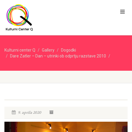
Kulturni center Q
Gallery
Dogodki
Dare Zatler – Dan – utrinki ob odprtju razstave 2010
9. aprila 2020