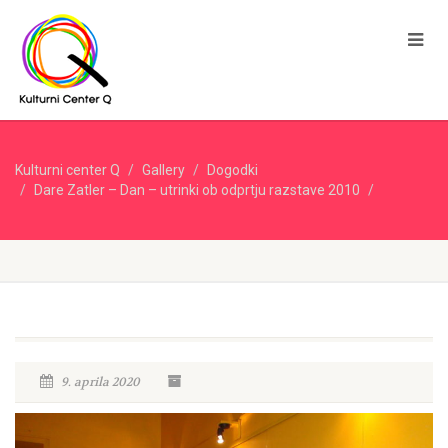
Kulturni center Q
Gallery
Dogodki
Dare Zatler – Dan – utrinki ob odprtju razstave 2010
9. aprila 2020